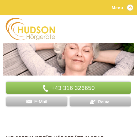
Menu
+43 316 326650